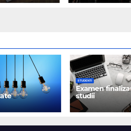
STUDENTI
Examen finaliza
tate
studii