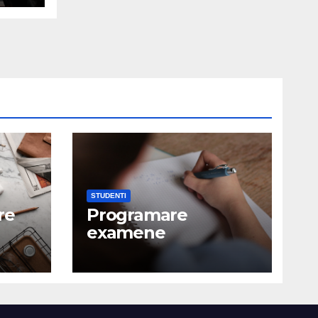
STUDENTI
re
Programare
examene