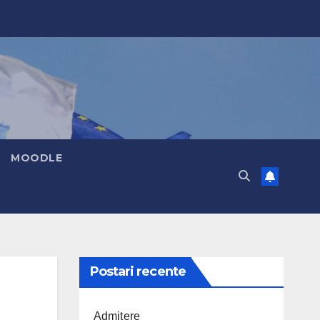
MOODLE
Postari recente
Admitere