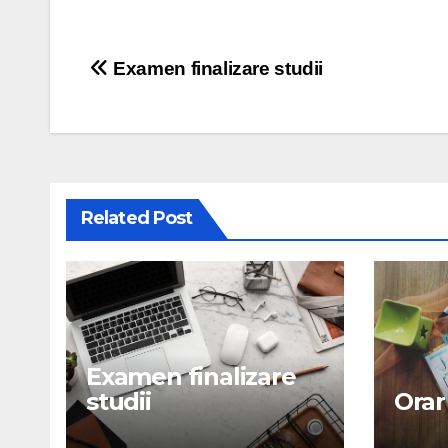
Examen finalizare studii
Related Post
Examen finalizare
studii
Orar