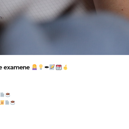
e examene
✒