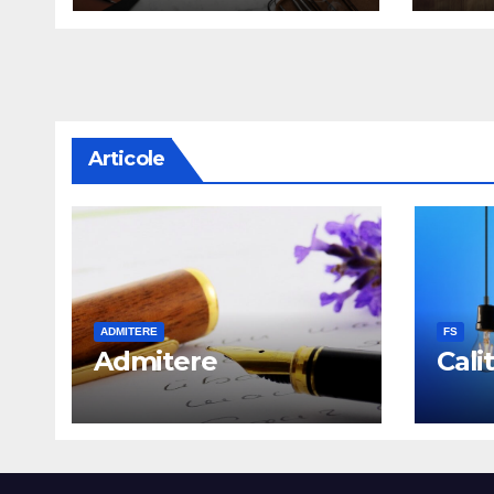
Articole
ADMITERE
FS
Admitere
Cali