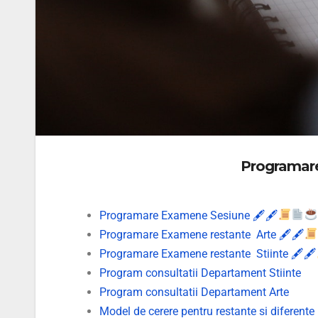
Programar
Programare Examene Sesiune
🖋🖋
Programare Examene restante Arte 🖋🖋
Programare Examene restante Stiinte 🖋🖋
Program consultatii Departament Stiinte
Program consultatii Departament Arte
Model de cerere pentru restante si diferente